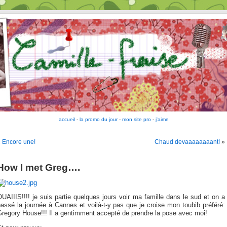
accueil
-
la promo du jour
-
mon site pro
-
j'aime
«
Encore une!
Chaud devaaaaaaaant!
»
How I met Greg….
UAIIIS!!!! je suis partie quelques jours voir ma famille dans le sud et on a
assé la journée à Cannes et voilà-t-y pas que je croise mon toubib préféré:
Gregory House!!! Il a gentimment accepté de prendre la pose avec moi!