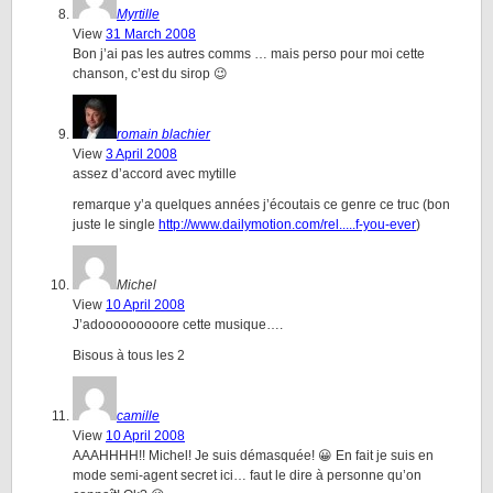
Myrtille
View
31 March 2008
Bon j’ai pas les autres comms … mais perso pour moi cette
chanson, c’est du sirop 😉
romain blachier
View
3 April 2008
assez d’accord avec mytille
remarque y’a quelques années j’écoutais ce genre ce truc (bon
juste le single
http://www.dailymotion.com/rel.....f-you-ever
)
Michel
View
10 April 2008
J’adooooooooore cette musique….
Bisous à tous les 2
camille
View
10 April 2008
AAAHHHH!! Michel! Je suis démasquée! 😀 En fait je suis en
mode semi-agent secret ici… faut le dire à personne qu’on