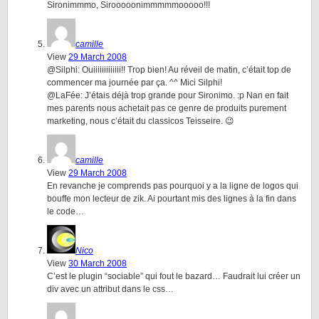
Sironimmmo, Sirooooonimmmmmooooo!!!
camille
View
29 March 2008
@Silphi: Ouiiiiiiiiiiiii!! Trop bien! Au réveil de matin, c’était top de
commencer ma journée par ça. ^^ Mici Silphi!
@LaFée: J’étais déjà trop grande pour Sironimo. :p Nan en fait
mes parents nous achetait pas ce genre de produits purement
marketing, nous c’était du classicos Teisseire. 😉
camille
View
29 March 2008
En revanche je comprends pas pourquoi y a la ligne de logos qui
bouffe mon lecteur de zik. Ai pourtant mis des lignes à la fin dans
le code…
Nico
View
30 March 2008
C’est le plugin “sociable” qui fout le bazard… Faudrait lui créer un
div avec un attribut dans le css…