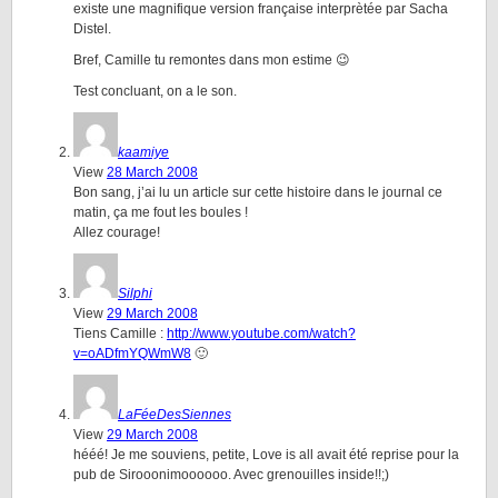
existe une magnifique version française interprètée par Sacha
Distel.
Bref, Camille tu remontes dans mon estime 😉
Test concluant, on a le son.
kaamiye
View
28 March 2008
Bon sang, j’ai lu un article sur cette histoire dans le journal ce
matin, ça me fout les boules !
Allez courage!
Silphi
View
29 March 2008
Tiens Camille :
http://www.youtube.com/watch?
v=oADfmYQWmW8
🙂
LaFéeDesSiennes
View
29 March 2008
hééé! Je me souviens, petite, Love is all avait été reprise pour la
pub de Sirooonimoooooo. Avec grenouilles inside!!;)