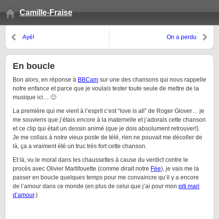
Camille-Fraise
Ayé!
On a perdu
En boucle
Bon alors, en réponse à
BBCam
sur une des chansons qui nous rappelle
notre enfance et parce que je voulais tester toute seule de mettre de la
musique ici… 🙂
La première qui me vient à l’esprit c’est “love is all” de Roger Glover… je
me souviens que j’étais encore à la maternelle et j’adorais cette chanson
et ce clip qui était un dessin animé (que je dois absolument retrouver!).
Je me collais à notre vieux poste de télé, rien ne pouvait me décoller de
là, ça a vraiment été un truc très fort cette chanson.
Et là, vu le moral dans les chaussettes à cause du verdict contre le
procès avec Olivier Martifouette (comme dirait notre
Fée
), je vais me la
passer en boucle quelques temps pour me convaincre qu’il y a encore
de l’amour dans ce monde (en plus de celui que j’ai pour mon
piti mari
d’amour
.)