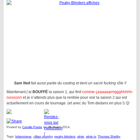
Sam Neil
fait aussi partie du casting et tient un sacré fucking rôle !!
Maintenant j’ai
BOUFFÉ
la saison 1, qui finit
comme çaaaaaarrrggghhhhh-
noooonn
et je n’attends plus que la rentrée pour voir la saison 2 qui est
actuellement en cours de tournage. (et avec du Tom dedans en plus !) 😉
Posted by
Camille-Fraise
on 28 March 2014.
Tags:
britannique
,
cillian murphy
,
peaky blinders
,
série
,
série tv
,
Thomas Shelby