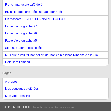
French manucure café-doré
BD historique, une idée cadeau pour Noël !
Un mascara REVOLUTIONNAIRE ! EXCLU !
Faute d’orthographe #7
Faute d’orthographe #6
Faute d’orthographe #5
Stop aux talons secs cet été !
Musique à voir : “Chandelier” de -non ce n’est pas Rihanna c’est- Sia.
L’été sera flamand !
Pages
À propos
Mes boutiques préférées
Mon vide-dressing
Exit the Mobile Edition
.
(view the standard browser version)