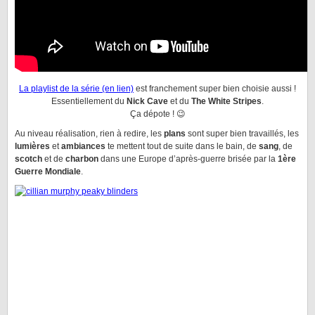
La playlist de la série (en lien)
est franchement super bien choisie aussi !
Essentiellement du
Nick Cave
et du
The White Stripes
.
Ça dépote ! 😉
Au niveau réalisation, rien à redire, les
plans
sont super bien travaillés, les
lumières
et
ambiances
te mettent tout de suite dans le bain, de
sang
, de
scotch
et de
charbon
dans une Europe d’après-guerre brisée par la
1ère
Guerre Mondiale
.