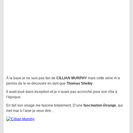
À la base je ne suis pas fan de
CILLIAN MURPHY
mais cette série m’a
permis de le re-découvrir en tant que
Thomas Shelby
.
Il avait joué dans
Inception
et je n’avais pas accroché pour son rôle à
l’époque.
En fait son visage me fascine totalement. D’une
fascination étrange
, qui
met mal à l’aise je veux dire…