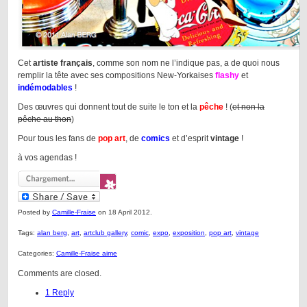
Cet
artiste français
, comme son nom ne l’indique pas, a de quoi nous
remplir la tête avec ses compositions New-Yorkaises
flashy
et
indémodables
!
Des œuvres qui donnent tout de suite le ton et la
pêche
! (
et non la
pêche au thon
)
Pour tous les fans de
pop art
, de
comics
et d’esprit
vintage
!
à vos agendas !
Posted by
Camille-Fraise
on 18 April 2012.
Tags:
alan berg
,
art
,
artclub gallery
,
comic
,
expo
,
exposition
,
pop art
,
vintage
Categories:
Camille-Fraise aime
Comments are closed.
1 Reply