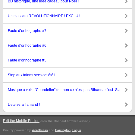
BD historique, une idée cadeau pour Noël !
Un mascara REVOLUTIONNAIRE ! EXCLU !
Faute d’orthographe #7
Faute d’orthographe #6
Faute d’orthographe #5
Stop aux talons secs cet été !
Musique à voir : “Chandelier” de -non ce n’est pas Rihanna c’est- Sia.
L’été sera flamand !
Exit the Mobile Edition
.
(view the standard browser version)
Proudly powered by
WordPress
and
Carrington
.
Log in