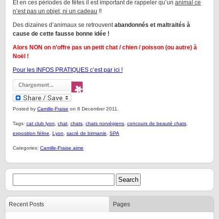
Et en ces périodes de fêtes il est important de rappeler qu’un
animal ce
n’est pas un objet, ni un cadeau
!!
Des dizaines d’animaux se retrouvent
abandonnés et maltraités à
cause de cette fausse bonne idée !
Alors NON on n’offre pas un petit chat / chien / poisson (ou autre) à
Noël !
Pour les INFOS PRATIQUES c’est par ici !
Posted by
Camille-Fraise
on 8 December 2011.
Tags:
cat club lyon
,
chat
,
chats
,
chats norvégiens
,
concours de beauté chats
,
exposition féline
,
Lyon
,
sacré de birmanie
,
SPA
Categories:
Camille-Fraise aime
Recent Posts
Pages