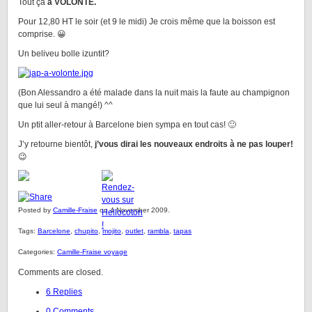
Tout ça
à VOLONTÉ.
Pour 12,80 HT le soir (et 9 le midi) Je crois même que la boisson est
comprise. 😀
Un beliveu bolle izuntit?
(Bon Alessandro a été malade dans la nuit mais la faute au champignon
que lui seul à mangé!) ^^
Un ptit aller-retour à Barcelone bien sympa en tout cas! 🙂
J’y retourne bientôt,
j’vous dirai les nouveaux endroits à ne pas louper!
😉
Posted by
Camille-Fraise
on 4 November 2009.
Tags:
Barcelone
,
chupito
,
mojito
,
outlet
,
rambla
,
tapas
Categories:
Camille-Fraise voyage
Comments are closed.
6 Replies
0 Comments