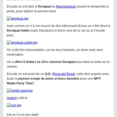
Ensuite on est allés à
Desigual
du
Maremagnum
(ouvert le dimanche) à
pieds, pour digérer tu penses bien!
mais comme on n’a rien trouvé de très intéressant là-bas on a filé direct à
Desigual Outlet
(calle Diputacio) (c’est le nom de la rue là, je t’insulte
pas).
On a été très raisonnables, car les trucs bariolés, on aime mais avec
modération.
On a
offert à Hubert sa 1ère chemise Desigual
pour faire la belle sur la
rambla.
Ensuite on est avait rdv au
Q.G.
(
Rosa del Raval
, calle dels angels) avec
toute la
joyeuse troupe de potos et leurs bambins
pour une
MPT:
Mojito Party Time!
:
Hubert
a fait le:
(ok on l’a un peu aidé)