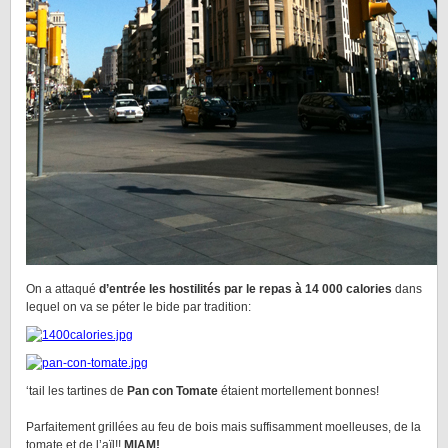
On a attaqué
d’entrée les hostilités par le repas à 14 000 calories
dans
lequel on va se péter le bide par tradition:
‘tail les tartines de
Pan con Tomate
étaient mortellement bonnes!
Parfaitement grillées au feu de bois mais suffisamment moelleuses, de la
tomate et de l’aïl!!
MIAM!