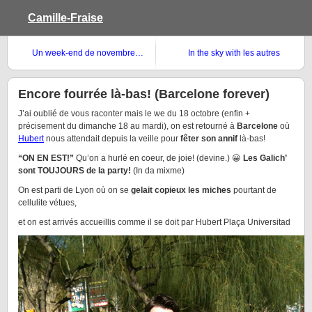
Camille-Fraise
Un week-end de novembre…
In the sky with les autres
blogueurs (et -euses)
Encore fourrée là-bas! (Barcelone forever)
J’ai oublié de vous raconter mais le we du 18 octobre (enfin +
précisement du dimanche 18 au mardi), on est retourné à
Barcelone
où
Hubert
nous attendait depuis la veille pour
fêter son annif
là-bas!
“ON EN EST!”
Qu’on a hurlé en coeur, de joie! (devine.) 😀
Les Galich’
sont TOUJOURS de la party!
(In da mixme)
On est parti de Lyon où on se
gelait copieux les miches
pourtant de
cellulite vétues,
et on est arrivés accueillis comme il se doit par Hubert Plaça Universitad