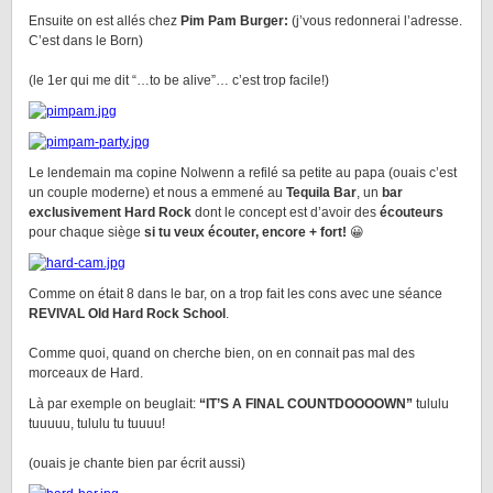
Ensuite on est allés chez
Pim Pam Burger:
(j’vous redonnerai l’adresse.
C’est dans le Born)
(le 1er qui me dit “…to be alive”… c’est trop facile!)
Le lendemain ma copine Nolwenn a refilé sa petite au papa (ouais c’est
un couple moderne) et nous a emmené au
Tequila Bar
, un
bar
exclusivement Hard Rock
dont le concept est d’avoir des
écouteurs
pour chaque siège
si tu veux écouter, encore + fort!
😀
Comme on était 8 dans le bar, on a trop fait les cons avec une séance
REVIVAL Old Hard Rock School
.
Comme quoi, quand on cherche bien, on en connait pas mal des
morceaux de Hard.
Là par exemple on beuglait:
“IT’S A FINAL COUNTDOOOOWN”
tululu
tuuuuu, tululu tu tuuuu!
(ouais je chante bien par écrit aussi)