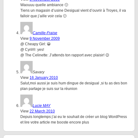
Waouuu quelle ambiance 🙂
Tiens un magasin d’usine Desigual vient d’ouvrir à Troyes, il va
falloir que j’aille voir cela 🙂
Camille-Fraise
View
9 November 2009
@ Cheapy Girl: 😀
@ Cyril®: yes!
@ The Celinette: J’attends ton rapport avec plaisir! 😉
Savary
View
16 January 2010
Salut,moi aussi je suis hum dingue de desigual ,si tu as des bon
plan partage je suis sur la réunion
Lucie MAY
View
22 March 2010
Depuis longtemps j’ai eu le souhait de créer un blog WordPress
et lire votre article me booste encore plus