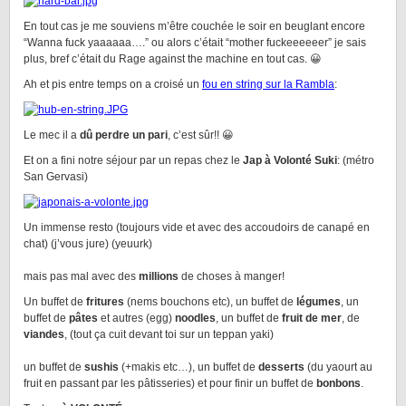
En tout cas je me souviens m’être couchée le soir en beuglant encore
“Wanna fuck yaaaaaa….” ou alors c’était “mother fuckeeeeeer” je sais
plus, bref c’était du Rage against the machine en tout cas. 😀
Ah et pis entre temps on a croisé un
fou en string sur la Rambla
:
Le mec il a
dû perdre un pari
, c’est sûr!! 😀
Et on a fini notre séjour par un repas chez le
Jap à Volonté Suki
: (métro
San Gervasi)
Un immense resto (toujours vide et avec des accoudoirs de canapé en
chat) (j’vous jure) (yeuurk)
mais pas mal avec des
millions
de choses à manger!
Un buffet de
fritures
(nems bouchons etc), un buffet de
légumes
, un
buffet de
pâtes
et autres (egg)
noodles
, un buffet de
fruit de mer
, de
viandes
, (tout ça cuit devant toi sur un teppan yaki)
un buffet de
sushis
(+makis etc…), un buffet de
desserts
(du yaourt au
fruit en passant par les pâtisseries) et pour finir un buffet de
bonbons
.