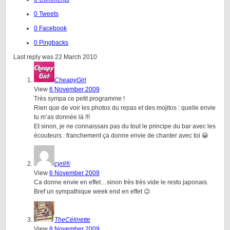
0 Tweets
0 Facebook
0 Pingbacks
Last reply was 22 March 2010
CheapyGirl
View
6 November 2009
Très sympa ce petit programme !
Rien que de voir les photos du repas et des mojitos : quelle envie
tu m’as donnée là !!!
Et sinon, je ne connaissais pas du tout le principe du bar avec les
écouteurs : franchement ça donne envie de chanter avec toi 😀
cyril®
View
6 November 2009
Ca donne envie en effet…sinon très très vide le resto japonais.
Bref un sympathique week end en effet 😉
TheCélinette
View
8 November 2009