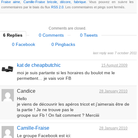
Fraise aime
,
Camille-Fraise bricole, décore, fabrique
. Vous pouvez en suivre les
commentaires par le biais du flux
RSS 2.0
. Les commentaires et pings sont fermés.
Comments are closed.
6 Replies
0 Comments
0 Tweets
0 Facebook
0 Pingbacks
last reply was 7 october 2011
kat de cheapbutchic
15 August 2009
moi je suis partante si les horaires du boulot me le
permettent… je vais voir FB
Candice
28 January 2010
Hello
je viens de découvrir les apéros tricot et j’aimerais être de
la partie ! Je ne trouve pas le
groupe sur Fb ! On fait comment ? Merciiii
Camille-Fraise
28 January 2010
Le groupe Facebook est ici: