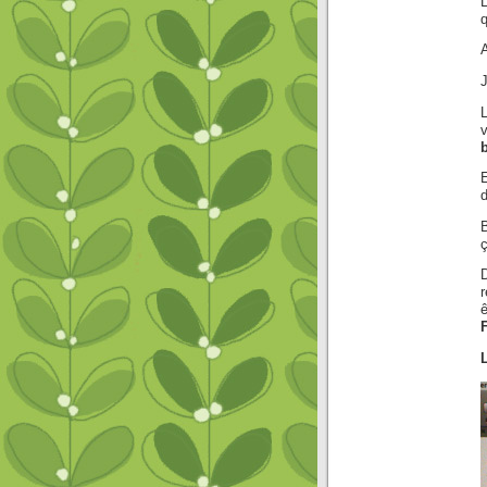
L
q
A
J
E
d
r