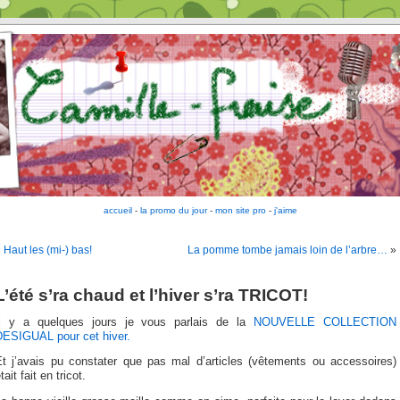
accueil
-
la promo du jour
-
mon site pro
-
j'aime
«
Haut les (mi-) bas!
La pomme tombe jamais loin de l’arbre…
»
L’été s’ra chaud et l’hiver s’ra TRICOT!
Il y a quelques jours je vous parlais de la
NOUVELLE COLLECTION
DESIGUAL pour cet hiver.
Et j’avais pu constater que pas mal d’articles (vêtements ou accessoires)
tait fait en tricot.