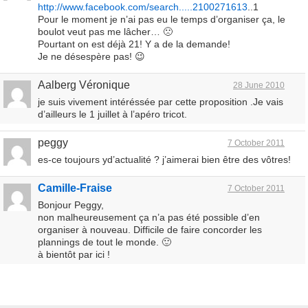
http://www.facebook.com/search.....2100271613
..1
Pour le moment je n’ai pas eu le temps d’organiser ça, le
boulot veut pas me lâcher… 🙁
Pourtant on est déjà 21! Y a de la demande!
Je ne désespère pas! 😉
Aalberg Véronique
28 June 2010
je suis vivement intéréssée par cette proposition .Je vais
d’ailleurs le 1 juillet à l’apéro tricot.
peggy
7 October 2011
es-ce toujours yd’actualité ? j’aimerai bien être des vôtres!
Camille-Fraise
7 October 2011
Bonjour Peggy,
non malheureusement ça n’a pas été possible d’en
organiser à nouveau. Difficile de faire concorder les
plannings de tout le monde. 🙂
à bientôt par ici !