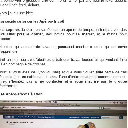
a bonne vieille grosse maille comme on aime, parfaite pour le lover dedans
uand il fait froid, dehors.
lors j’ai eu une idée.
’ai décidé de lancer les
Apéros-Tricot
!
Les
copines
du coin, on se réunirait un aprem de temps en temps avec des
victuailles pour le
goûter
, des potins pour se
marrer
, et le matos pour
bosser
!
t celles qui auraient de l’avance, pourraient montrer à celles qui ont envie
’apprendre.
Bref un petit
cercle d’abeilles créatrices travailleuses
et qui veulent faire
ça en compagnie de copines.
Donc si vous êtes de Lyon (ou pas) et que vous voulez faire partie de ces
éunions (soit en extérieur soit chez l’une d’entre nous pour commencer peut-
être), n’hésitez pas à me
contacter et à vous inscrire sur le groupe
Facebook:
Les Apéro-Tricots à Lyon!