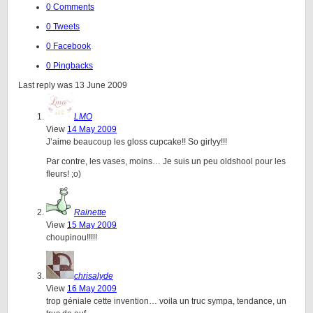
0 Comments
0 Tweets
0 Facebook
0 Pingbacks
Last reply was 13 June 2009
LMO
View
14 May 2009
J’aime beaucoup les gloss cupcake!! So girlyy!!!
Par contre, les vases, moins… Je suis un peu oldshool pour les
fleurs! ;o)
Rainette
View
15 May 2009
choupinou!!!!!
chrisalyde
View
16 May 2009
trop géniale cette invention… voila un truc sympa, tendance, un