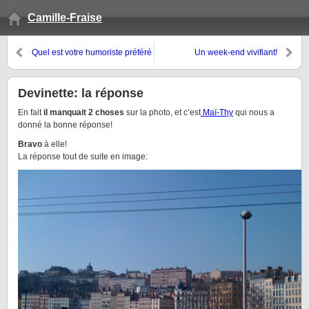
Camille-Fraise
Quel est votre humoriste préféré
Un week-end vivifiant!
(du moment)?
Devinette: la réponse
En fait
il manquait 2 choses
sur la photo, et c’est
Maï-Thy
qui nous a
donné la bonne réponse!
Bravo
à elle!
La réponse tout de suite en image: