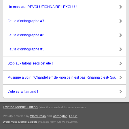
Un mascara REVOLUTIONNAIRE ! EXCLU !
Faute d’orthographe #7
Faute d’orthographe #6
Faute d’orthographe #5
Stop aux talons secs cet été !
Musique à voir : “Chandelier” de -non ce n’est pas Rihanna c’est- Sia.
L’été sera flamand !
Exit the Mobile Edition
.
(view the standard browser version)
Proudly powered by
WordPress
and
Carrington
.
Log in
WordPress Mobile Edition
available from Crowd Favorite.