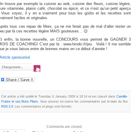
n trouve par exemple la cuisine au wok, cuisine des fleurs, cuisine légère,
ure vitaminée, plaisir café, chocolat ou épicé, et ce n’est qu’un petit aperçu
! Vous voyez, il y en a vraiment pour tous les goûts et les recettes sont
raiment faciles et originales.
près tous ces repas de fêtes, ça ne me ferait pas de mal d’aller tester un
peu par là ces recettes légère MAIS gouteuses… 😉
Et enfin, la bonne nouvelle, un CONCOURS vous permet de GAGNER 3
MOIS DE COACHING! C’est par là : www.hinoki.fr/jeu . Voilà ! Il me semble
ue je vous laisse entre de bonnes mains en ce début d’année !
Article sponsorisé
Cet article a été publié le Tuesday 6 January 2009 à 18:14 et est classé dans
Camille-
Fraise et ses Bons Plans
. Vous pouvez en suivre les commentaires par le biais du flux
RSS 2.0
. Les commentaires et pings sont fermés.
Comments are closed.