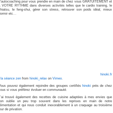
d’autocoaching pour vous prendre en main de chez vous GRATUITEMENT et
à VOTRE RYTHME dans diverses activités telles que le cardio training, le
shiatsu, le feng-shui, gérer son stress, retrouver son poids idéal, mieux
dormir etc…
hinoki.fr
 la séance zen
from
hinoki_relax
on
Vimeo
.
Vous pouvez également rejoindre des groupes certifiés
hinoki
près de chez
vous si vous préférez évoluer en communauté.
J’ai trouvé également des recettes de cuisine adaptées à mes envies que
l’on oublie un peu trop souvent dans les reprises en main de notre
alimentation et qui nous conduit inexorablement à un craquage au troisième
our de privation.