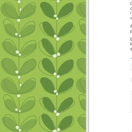
O
c
v
A
q