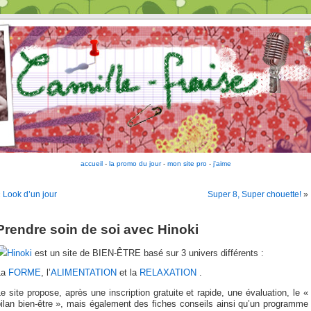
accueil
-
la promo du jour
-
mon site pro
-
j'aime
«
Look d’un jour
Super 8, Super chouette!
»
Prendre soin de soi avec Hinoki
Hinoki
est un site de BIEN-ÊTRE basé sur 3 univers différents :
La
FORME
, l’
ALIMENTATION
et la
RELAXATION
.
e site propose, après une inscription gratuite et rapide, une évaluation, le «
ilan bien-être », mais également des fiches conseils ainsi qu’un programme