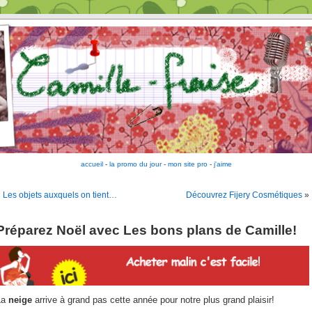
accueil
-
la promo du jour
-
mon site pro
-
j'aime
«
Les objets auxquels on tient…
Découvrez Fijery Cosmétiques
»
Préparez Noël avec Les bons plans de Camille!
La
neige
arrive à grand pas cette année pour notre plus grand plaisir!