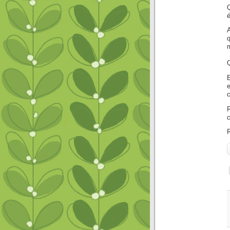
Q
é
c