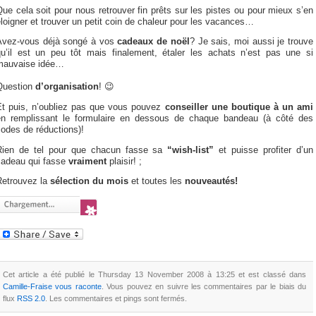
ue cela soit pour nous retrouver fin prêts sur les pistes ou pour mieux s’en
loigner et trouver un petit coin de chaleur pour les vacances…
Avez-vous déjà songé à vos
cadeaux de noël
? Je sais, moi aussi je trouve
qu’il est un peu tôt mais finalement, étaler les achats n’est pas une si
mauvaise idée…
Question
d’organisation
! 😉
Et puis, n’oubliez pas que vous pouvez
conseiller une boutique à un ami
en remplissant le formulaire en dessous de chaque bandeau (à côté des
odes de réductions)!
Rien de tel pour que chacun fasse sa
“wish-list”
et puisse profiter d’un
cadeau qui fasse
vraiment
plaisir! ;
Retrouvez la
sélection du mois
et toutes les
nouveautés!
Cet article a été publié le Thursday 13 November 2008 à 13:25 et est classé dans
Camille-Fraise vous raconte
. Vous pouvez en suivre les commentaires par le biais du
flux
RSS 2.0
. Les commentaires et pings sont fermés.