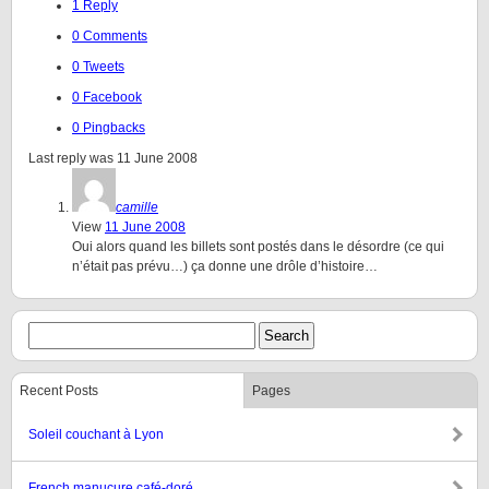
1 Reply
0 Comments
0 Tweets
0 Facebook
0 Pingbacks
Last reply was 11 June 2008
camille
View
11 June 2008
Oui alors quand les billets sont postés dans le désordre (ce qui
n’était pas prévu…) ça donne une drôle d’histoire…
Recent Posts
Pages
Soleil couchant à Lyon
French manucure café-doré