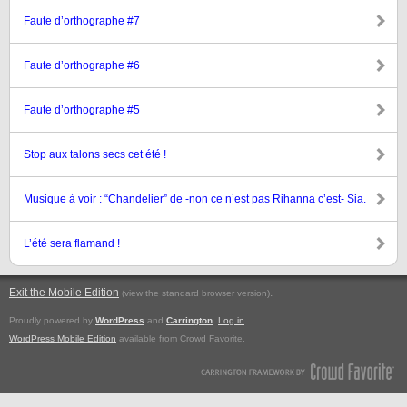
Faute d’orthographe #7
Faute d’orthographe #6
Faute d’orthographe #5
Stop aux talons secs cet été !
Musique à voir : “Chandelier” de -non ce n’est pas Rihanna c’est- Sia.
L’été sera flamand !
Exit the Mobile Edition
.
(view the standard browser version)
Proudly powered by
WordPress
and
Carrington
.
Log in
WordPress Mobile Edition
available from Crowd Favorite.