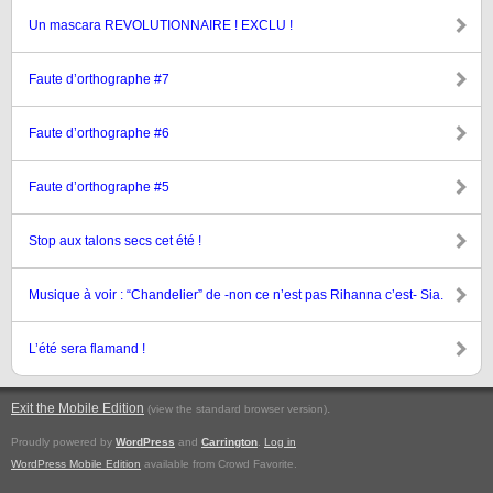
Un mascara REVOLUTIONNAIRE ! EXCLU !
Faute d’orthographe #7
Faute d’orthographe #6
Faute d’orthographe #5
Stop aux talons secs cet été !
Musique à voir : “Chandelier” de -non ce n’est pas Rihanna c’est- Sia.
L’été sera flamand !
Exit the Mobile Edition
.
(view the standard browser version)
Proudly powered by
WordPress
and
Carrington
.
Log in
WordPress Mobile Edition
available from Crowd Favorite.