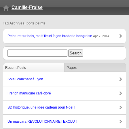
Camille-Fraise
Tag Archives: boite peinte
Peinture sur bois, motif fleuri façon broderie hongroise
Apr 7, 2014
Recent Posts
Pages
Soleil couchant à Lyon
French manucure café-doré
BD historique, une idée cadeau pour Noël !
Un mascara REVOLUTIONNAIRE ! EXCLU !