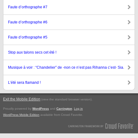
Faute d’orthographe #7
Faute d’orthographe #6
Faute d’orthographe #5
Stop aux talons secs cet été !
Musique à voir : “Chandelier” de -non ce n’est pas Rihanna c’est- Sia.
L’été sera flamand !
Exit the Mobile Edition
.
(view the standard browser version)
Proudly powered by
WordPress
and
Carrington
.
Log in
WordPress Mobile Edition
available from Crowd Favorite.